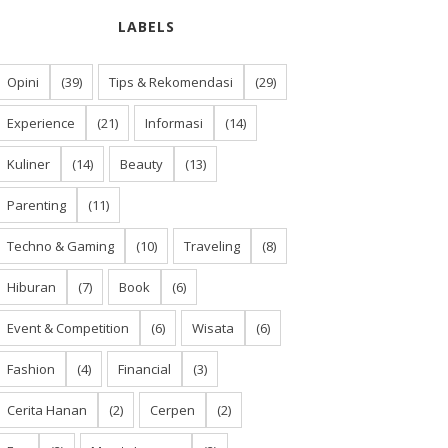
LABELS
Opini
(39)
Tips & Rekomendasi
(29)
Experience
(21)
Informasi
(14)
Kuliner
(14)
Beauty
(13)
Parenting
(11)
Techno & Gaming
(10)
Traveling
(8)
Hiburan
(7)
Book
(6)
Event & Competition
(6)
Wisata
(6)
Fashion
(4)
Financial
(3)
Cerita Hanan
(2)
Cerpen
(2)